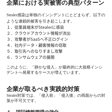
企業における実被害の典型パターン
Stealer
感染は単独のインシデントにとどまらず、以下の
ような連鎖的被害を引き起こします。
１．従業員端末が
Stealer
に感染
２．クラウドアカウント情報が流出
３．攻撃者が
SaaS
へ不正ログイン
４．社内データ・顧客情報の窃取
５．取引先へのなりすまし攻撃
６．ランサムウェアの展開
このように、「静かな侵入」が最終的に大規模インシ
デントへ発展するケースが増えています。
企業が取るべき実践的対策
Stealer
対策では、「侵入前」「侵入後」の両面からの対
策が不可欠です。