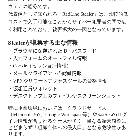
ウェアの総称です。
代表例として知られる「
RedLine Stealer
」は、比較的低
コストで入手可能なことからサイバー犯罪者の間で広
く利用されており、被害拡大の一因となっています。
Stealer
が収集する主な情報
・ブラウザに保存された
ID
・パスワード
・
入力フォームのオートフィル情報
・
Cookie
（セッション情報）
・
メールクライアントの認証情報
・
VPN
やリモートアクセスツールの資格情報
・
仮想通貨ウォレット
・
デスクトップ上のファイルやスクリーンショット
特に企業環境においては、クラウドサービス
（
Microsoft 365
、
Google Workspace
等）や
SaaS
へのログ
イン情報が含まれるケースが多く、単なる端末感染に
とどまらず「組織全体への侵入口」となる危険性があ
ります。