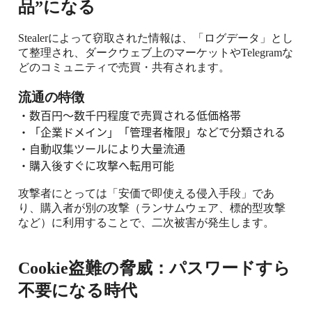
品
”
になる
Stealer
によって窃取された情報は、「ログデータ」とし
て整理され、ダークウェブ上のマーケットや
Telegram
な
どのコミュニティで売買・共有されます。
流通の特徴
・
数百円〜数千円程度で売買される低価格帯
・
「企業ドメイン」「管理者権限」などで分類される
・
自動収集ツールにより大量流通
・
購入後すぐに攻撃へ転用可能
攻撃者にとっては「安価で即使える侵入手段」であ
り、購入者が別の攻撃（ランサムウェア、標的型攻撃
など）に利用することで、二次被害が発生します。
Cookie
盗難の脅威：パスワードすら
不要になる時代