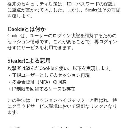
従来のセキュリティ対策は「
ID
・パスワードの保護」
に重点が置かれてきました。しかし、
Stealer
はその前提
を覆します。
Cookie
とは何か
Cookie
は、ユーザーのログイン状態を維持するための
セッション情報です。これがあることで、再ログイン
せずにサービスを利用できます。
Stealer
による悪用
攻撃者は盗んだ
Cookie
を使い、以下を実現します。
・
正規ユーザーとしてのセッション再現
・
多要素認証（
MFA
）の回避
・
IP
制限を回避するケースも存在
この手法は「セッションハイジャック」と呼ばれ、特
にクラウドサービス環境において深刻なリスクとなり
ます。