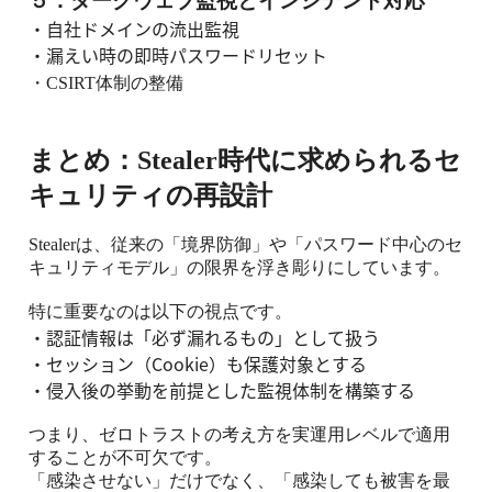
５．ダークウェブ監視とインシデント対応
・
自社ドメインの流出監視
・
漏えい時の即時パスワードリセット
・
CSIRT
体制の整備
まとめ：
Stealer
時代に求められるセ
キュリティの再設計
Stealer
は、従来の「境界防御」や「パスワード中心のセ
キュリティモデル」の限界を浮き彫りにしています。
特に重要なのは以下の視点です。
・認証情報は「必ず漏れるもの」として扱う
・
セッション（
Cookie
）も保護対象とする
・
侵入後の挙動を前提とした監視体制を構築する
つまり、ゼロトラストの考え方を実運用レベルで適用
することが不可欠です。
「感染させない」だけでなく、「感染しても被害を最