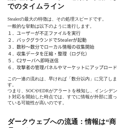
でのタイムライン
Stealer
の最大の特徴は、その処理スピードです。
一般的な挙動は以下のように進行します。
１．ユーザーが不正ファイルを実行
２．バックグラウンドで
Stealer
が起動
３．数秒〜数分でローカル情報の収集開始
４．収集データを圧縮・整理（ログ化）
５．C2
サーバへ即時送信
６．攻撃者の管理パネルやマーケットにアップロード
この一連の流れは、早ければ「数分以内」に完了しま
す。
つまり、
SOC
や
EDR
がアラートを検知し、インシデン
ト対応を開始した時点では、すでに情報が外部に渡っ
ている可能性が高いのです。
ダークウェブへの流通：情報は
“
商