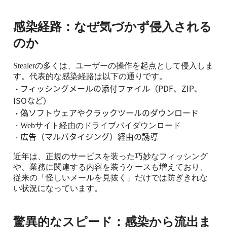
感染経路：なぜ気づかず侵入される
のか
Stealer
の多くは、ユーザーの操作を起点として侵入しま
す。代表的な感染経路は以下の通りです。
フィッシングメールの添付ファイル（
PDF
、
ZIP
、
・
ISO
など）
偽ソフトウェアやクラックツールのダウンロード
・
Web
サイト経由のドライブバイダウンロード
・
広告（マルバタイジング）経由の誘導
・
近年は、正規のサービスを装った巧妙なフィッシング
や、業務に関連する内容を装うケースも増えており、
従来の「怪しいメールを見抜く」だけでは防ぎきれな
い状況になっています。
驚異的なスピード：感染から流出ま