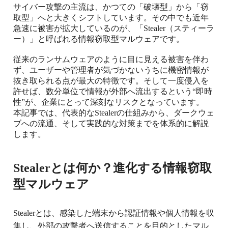
サイバー攻撃の主流は、かつての「破壊型」から「窃
取型」へと大きくシフトしています。その中でも近年
急速に被害が拡大しているのが、「
Stealer
（スティーラ
ー）」と呼ばれる情報窃取型マルウェアです。
従来のランサムウェアのように目に見える被害を伴わ
ず、ユーザーや管理者が気づかないうちに機密情報が
抜き取られる点が最大の特徴です。そして一度侵入を
許せば、数分単位で情報が外部へ流出するという
“
即時
性
”
が、企業にとって深刻なリスクとなっています。
本記事では、代表的な
Stealer
の仕組みから、ダークウェ
ブへの流通、そして実践的な対策までを体系的に解説
します。
Stealer
とは何か？進化する情報窃取
型マルウェア
Stealer
とは、感染した端末から認証情報や個人情報を収
集し、外部の攻撃者へ送信することを目的としたマル