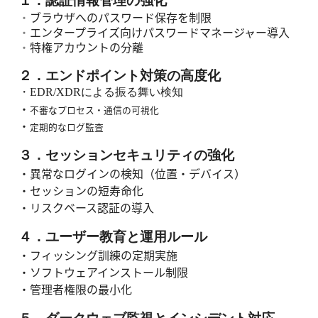
１．認証情報管理の強化
・
ブラウザへのパスワード保存を制限
・
エンタープライズ向けパスワードマネージャー導入
・
特権アカウントの分離
２．エンドポイント対策の高度化
・
EDR/XDR
による振る舞い検知
・
不審なプロセス・通信の可視化
・
定期的なログ監査
３．セッションセキュリティの強化
・
異常なログインの検知（位置・デバイス）
・
セッションの短寿命化
・
リスクベース認証の導入
４．
ユーザー教育と運用ルール
・
フィッシング訓練の定期実施
・
ソフトウェアインストール制限
・
管理者権限の最小化