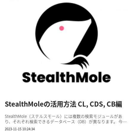
StealthMoleの活用方法 CL, CDS, CB編
StealthMole（ステルスモール）には複数の検索モジュールがあ
り、それぞれ検索できるデータベース（DB）が異なります。 今回
は、CL, CDS, CBの使用例をお見せします。 StealthMoleの主なモ
2023-11-15 10:24:34
ジュール はじめに、ある有名なWebサービスのドメイン名をCLで