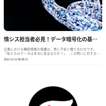
情シス担当者必見！データ暗号化の基本：仕組み、種類、および実装方法
企業における機密情報の保護は、常に不安と隣り合わせです。
「私たちのデータは本当に安全なのか？」 この問いに対する答
えは、今日のデジタル化された世界でますます重要になっていま
2023-12-21 08:38:13
す。IBMとPonemon Instituteによる最新の研究によれば、2023年
の情報漏えいの平均コストは450万ドルに達し、過去3年間で15％
増加し...