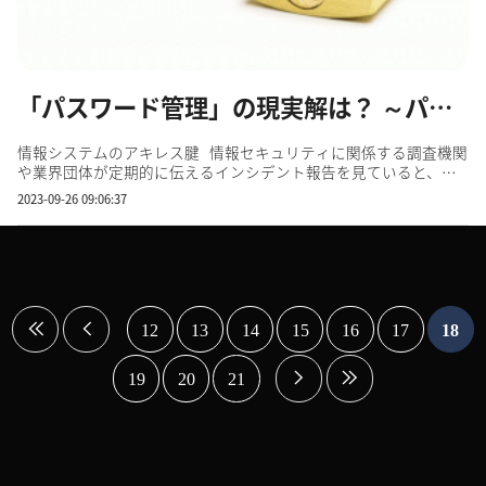
「パスワード管理」の現実解は？ ～パスワードレスも視野に守りを点検～
情報システムのアキレス腱 情報セキュリティに関係する調査機関
や業界団体が定期的に伝えるインシデント報告を見ていると、情
報漏えいの多くは、データを記録したデバイスの紛失か、サーバ
2023-09-26 09:06:37
ーソフトなどの脆弱性を突く不正アクセス、そして企業のシステ
ムにアクセスするための認証情報の流出が原因になっています...
12
13
14
15
16
17
18
19
20
21