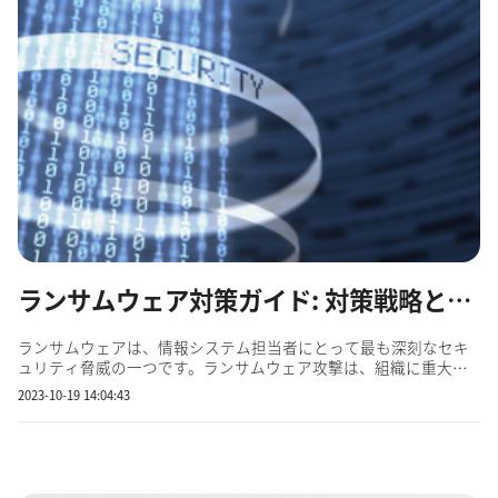
ランサムウェア対策ガイド: 対策戦略と主要ツール
ランサムウェアは、情報システム担当者にとって最も深刻なセキ
ュリティ脅威の一つです。ランサムウェア攻撃は、組織に重大な
損害をもたらす可能性があり、それを防ぐためには正しい対策を
2023-10-19 14:04:43
講じなければいけません。本記事では、ランサムウェアに関する
基本的な知識から最新のトレンド、対策戦略、および主要なツー
ルにつ...