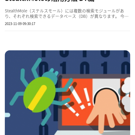
StealthMole（ステルスモール）には複数の検索モジュールがあ
り、それぞれ検索できるデータベース（DB）が異なります。 今回
はDT（Darkweb Tracker）の使用例をお見せします。 StealthMole
2023-11-09 09:30:17
の主なモジュール はじめに、「名簿」というキーワードで検索し
てみます。 すると、データ秘密健康というタイトルの名...