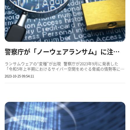
警察庁が「ノーウェアランサム」に注意喚起 ～先鋭化するランサムウェアの状況は？～
ランサムウェアの“変種”が出現 警察庁が2023年9月に発表した
「令和5年上半期におけるサイバー空間をめぐる脅威の情勢等につ
いて」では、「ノーウェアランサム」に言及しています。ランサ
2023-10-25 09:54:11
ムウェアの“変種”と言えるものですが、これに至るまでの経緯を
簡単に振り返っておきましょう。 &n...