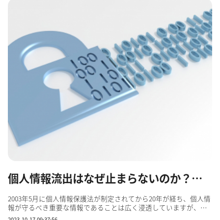
個人情報流出はなぜ止まらないのか？ 流出リスクと対策方法を解説
2003年5月に個人情報保護法が制定されてから20年が経ち、個人情
報が守るべき重要な情報であることは広く浸透していますが、そ
れでも個人情報流出が止まりません。 事実、2022年に上場企業と
2023-10-17 09:37:56