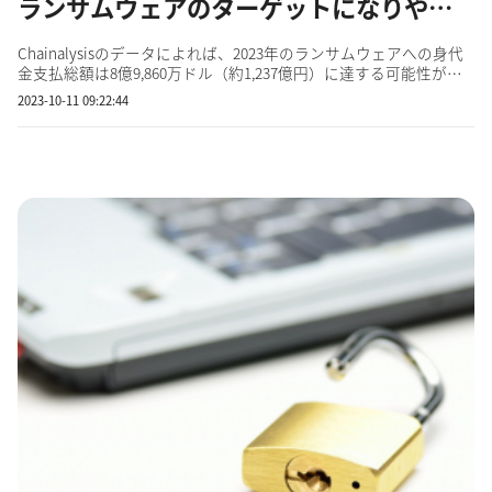
ランサムウェアのターゲットになりやすい業界は？ 事例や対策も解説
Chainalysisのデータによれば、2023年のランサムウェアへの身代
金支払総額は8億9,860万ドル（約1,237億円）に達する可能性があ
るとのこと。ランサムウェアは企業の大きな脅威となっています
2023-10-11 09:22:44
が、ターゲットになりやすい業界があることはご存知でしょう
か？ 本記事では、自社がランサムウェアの標的になる可能性を知
るた...