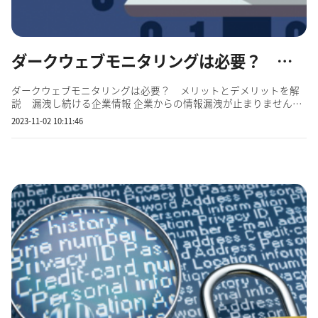
ダークウェブモニタリングは必要？ メリットとデメリットを解説
ダークウェブモニタリングは必要？ メリットとデメリットを解
説 漏洩し続ける企業情報 企業からの情報漏洩が止まりません。
特に大企業では、個人情報や機密情報などの大量の情報を保有し
2023-11-02 10:11:46
ているため、情報漏洩が発生した場合の被害が甚大です。以下
に、近年の国内外の大企業における情報漏洩被害事例をい...