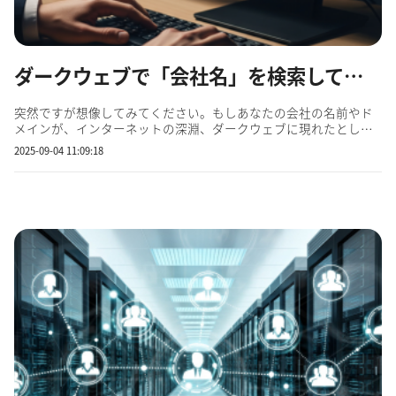
ダークウェブで「会社名」を検索してみた ～発見される情報と対処法～
突然ですが想像してみてください。もしあなたの会社の名前やド
メインが、インターネットの深淵、ダークウェブに現れたとした
ら？ 「まさか、うちの会社に限って」と思われた方もいらっしゃ
2025-09-04 11:09:18
るかもしれません。しかし、残念ながらその可能性はゼロではあ
りません。サイバー攻撃は日々巧妙化し、企業規模を問わず脅威
は増...