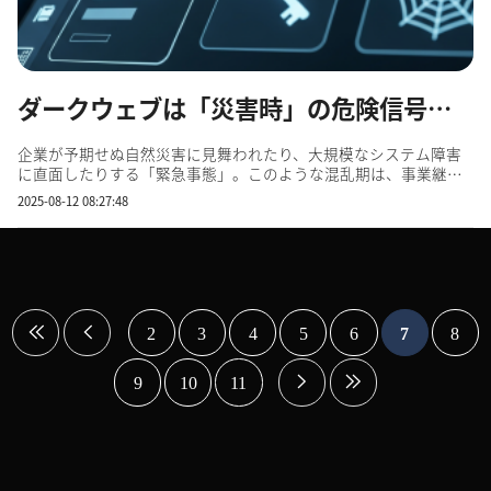
ダークウェブは「災害時」の危険信号？ ～緊急事態における情報漏洩リスクとBCP対策～
企業が予期せぬ自然災害に見舞われたり、大規模なシステム障害
に直面したりする「緊急事態」。このような混乱期は、事業継続
の課題が喫緊のものとして浮上しますが、同時に、情報セキュリ
2025-08-12 08:27:48
ティ上のリスクも飛躍的に高まることをご存知でしょうか。平時
であれば防げたはずの情報漏洩やサイバー攻撃が、混乱に乗じて
発生...
2
3
4
5
6
7
8
9
10
11