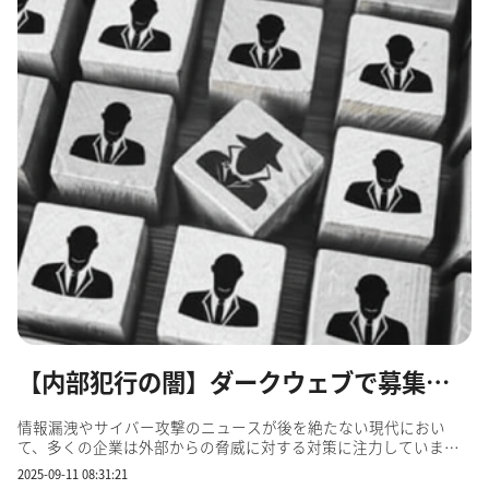
【内部犯行の闇】ダークウェブで募集される「社内協力者」の恐怖と対策
情報漏洩やサイバー攻撃のニュースが後を絶たない現代におい
て、多くの企業は外部からの脅威に対する対策に注力していま
す。しかし、その陰で静かに、そして巧妙に進められているもう
2025-09-11 08:31:21
一つの脅威、「内部犯行」をご存じでしょうか。 ダークウェブと