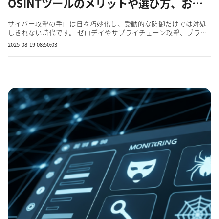
OSINTツールのメリットや選び方、おすすめ製品まで徹底解説
サイバー攻撃の手口は日々巧妙化し、受動的な防御だけでは対処
しきれない時代です。 ゼロデイやサプライチェーン攻撃、ブラン
ド毀損の兆候を従来の対策では見逃してしまう。そう感じている
2025-08-19 08:50:03
情報システム担当者の方も多いのではないでしょうか。 そこで注
目されているのが、「OSINT（オープンソースインテリジェ...