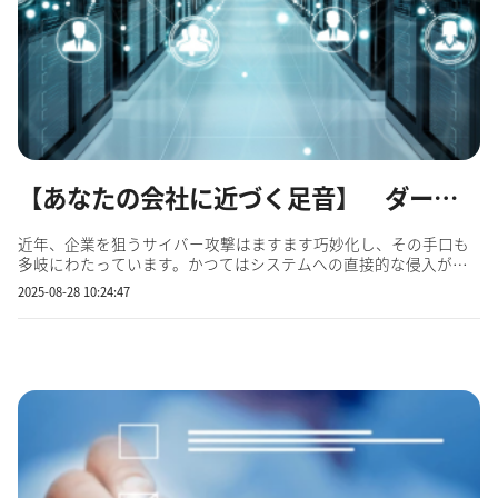
【あなたの会社に近づく足音】 ダークウェブで「社員の評判」がチェックされる危険性
近年、企業を狙うサイバー攻撃はますます巧妙化し、その手口も
多岐にわたっています。かつてはシステムへの直接的な侵入が主
流でしたが、今や攻撃者は企業の「人」を狙うケースが増えてい
2025-08-28 10:24:47
ます。特に注目すべきは、サイバー犯罪者がダークウェブを悪用
し、特定の企業に属する主要な社員の情報を収集し、それを攻撃
の足...