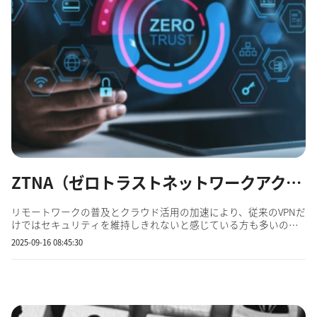
ZTNA（ゼロトラストネットワークアクセス）とは？ VPNとの違いや導入メリット・注...
リモートワークの普及とクラウド活用の加速により、従来のVPNだ
けではセキュリティを維持しきれないと感じている方も多いので
はないでしょうか。特に情シス担当者にとって、VPNの設定ミスや
2025-09-16 08:45:30
運用負荷、内部不正への対処といった課題は年々深刻化していま
す。 こうした状況の中で注目を集めているのが、ZTNA（ゼ...