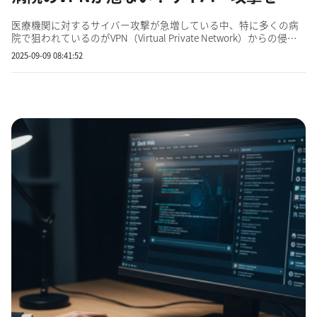
医療機関に対するサイバー攻撃が急増している中、特に多くの病
院で狙われているのがVPN（Virtual Private Network）からの侵入
です。外部から内部ネットワークにアクセスできる利便性の裏側
2025-09-09 08:41:52
で、VPNはサイバー攻撃の裏口にもなり得る存在です。実際に、国
内外でVPNの脆弱性を突かれた病院が業務停止に追い込まれる事
例...