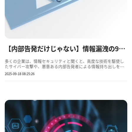
【内部告発だけじゃない】情報漏洩の9割は「うっかり」から？見落としがちな盲点
多くの企業は、情報セキュリティと聞くと、高度な技術を駆使し
たサイバー攻撃や、悪意ある内部告発者による情報持ち出しを想
像するかもしれません。実際、メディアで報じられる情報漏洩事
2025-09-18 08:25:26
件の多くは、そうした劇場的なシナリオに基づいています。しか
し、データが示す現実は、私たちの想像とは大きく異なります。
驚...