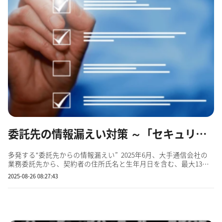
委託先の情報漏えい対策 ～「セキュリティチェックシート」から重点項目を読む～
多発する“委託先からの情報漏えい” 2025年6月、大手通信会社の
業務委託先から、契約者の住所氏名と生年月日を含む、最大13万
件を超える個人情報が流出した可能性があることが発表されまし
2025-08-26 08:27:43
た。同年4月には、学校の卒業アルバム制作を請け負う印刷会社か
ら、アルバムに掲載する写真と氏名が最大17万件...