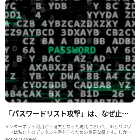
「パスワードリスト攻撃」は、なぜ止まらない？ダークウェブの膨大なデータが燃料に
インターネット利用が不可欠となった現代において、IDとパスワ
ードは私たちのデジタル生活を守るための重要な鍵です。しか
し、残念ながら、この鍵が容易に盗まれ、悪用される「パスワー
2025-08-21 08:39:03