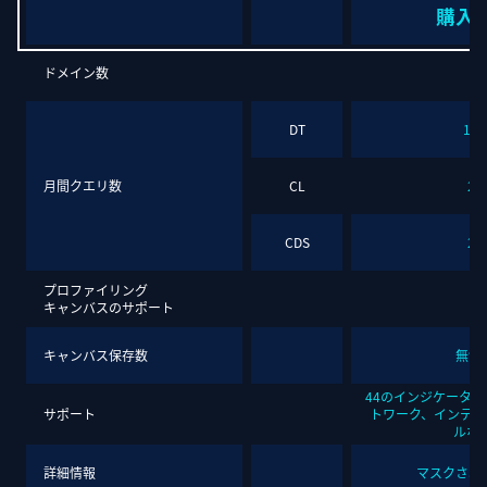
購入
ドメイン数
5
DT
100
月間クエリ数
CL
25
CDS
25
プロファイリング
キャンバスのサポート
キャンバス保存数
無制
44のインジケーター
サポート
トワーク、インテリ
ルなど
詳細情報
マスクされ