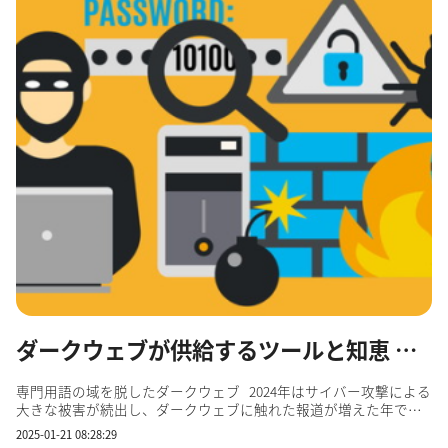
ダークウェブが供給するツールと知恵 ～サイバー攻撃の敷居が下る～
専門用語の域を脱したダークウェブ 2024年はサイバー攻撃による
大きな被害が続出し、ダークウェブに触れた報道が増えた年でし
た。特に夏以降は、情報セキュリティとIT分野だけでなく、一般
2025-01-21 08:28:29
のビジネス系メディアでも、注釈無しで普通名詞として使われる