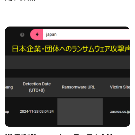
警察庁やIPA（情報処理推進機構）などが出す報告、NICT（情報通
信研究機構）が定期的に公開している観測データなどを見...