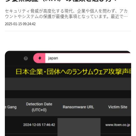
セキュリティ脅威が高度化する現代、企業や個人を問わず、アカ
ウントやシステムの保護が最優先事項となっています。最近で
は、ランサムウェア攻撃や情報漏えい事件が多発する中で、多要
2025-01-15 09:24:42
素認証（MFA: Multi-Factor Authentication）が効果的な防御策とし
て注目を集めています。 しかし、多要素認証にはさまざま...