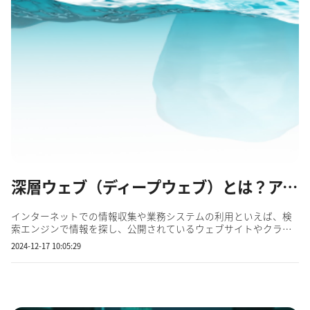
深層ウェブ（ディープウェブ）とは？アクセス方法やダークウェブとの違いまで解説
インターネットでの情報収集や業務システムの利用といえば、検
索エンジンで情報を探し、公開されているウェブサイトやクラウ
ドツールにアクセスするのが一般的です。しかし、企業の情報管
2024-12-17 10:05:29
理やシステム運用の現場では、検索エンジンには表示されない
「深層ウェブ（ディープウェブ）」が欠かせません。 深層ウェブ
には、...