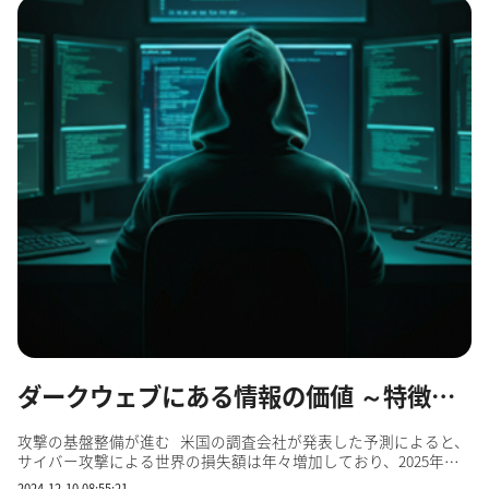
ダークウェブにある情報の価値 ～特徴を見極め安全対策に生かす～
攻撃の基盤整備が進む 米国の調査会社が発表した予測によると、
サイバー攻撃による世界の損失額は年々増加しており、2025年は
10兆5,000億ドル（約1,600兆円）に達するとされています。日本の
2024-12-10 08:55:21