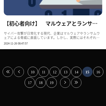
【初心者向け】 マルウェアとランサムウェアの違いと感染予防法を解説！
サイバー攻撃が日常化する現代、企業はマルウェアやランサムウ
ェアによる脅威に直面しています。しかし、実際にはそれぞれの
違いや、具体的な予防策があまり理解されていないことも多いの
2024-11-26 08:47:57
が現状です。 本記事では、マルウェアとランサムウェアの基本的
な定義とそれぞれのリスク、さらに効果的な感染予防法を...
10
11
12
13
14
15
16
17
18
19