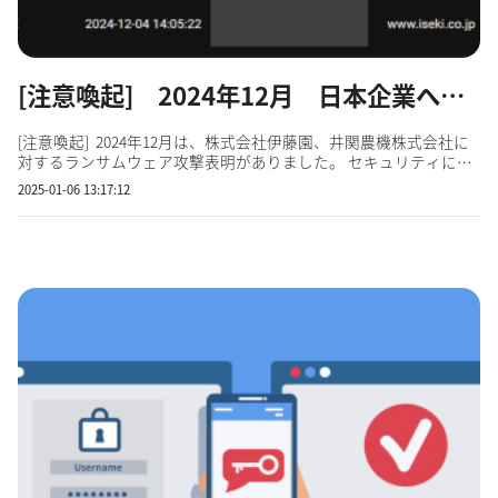
[注意喚起] 2024年12月 日本企業へのランサムウェア攻撃表明
[注意喚起] 2024年12月は、株式会社伊藤園、井関農機株式会社に
対するランサムウェア攻撃表明がありました。 セキュリティに弱
点があると取引先に迷惑をかけることにもなります。 有名企業・
2025-01-06 13:17:12
団体だけが狙われるわけではありません。ご注意ください。 無料
アカウントを登録して試してみましょう！ ステルス...