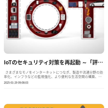
IoTのセキュリティ対策を再起動 ～「評価制度」も2025年春にスタート～
さまざまなモノをインターネットにつなぎ、製造や流通分野の効
率化、インフラなどの監視強化、より便利な生活空間の構築、そ
して新しいビジネスを開拓するツールとして位置づけられる
2025-01-29 09:08:03
「IoT（Internet of Things）」。2010年代から進展し、その成長は
加速してきました。 現在は、車やドローンなどを扱う&...