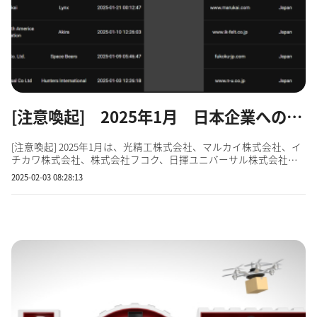
[注意喚起] 2025年1月 日本企業へのランサムウェア攻撃表明
[注意喚起] 2025年1月は、光精工株式会社、マルカイ株式会社、イ
チカワ株式会社、株式会社フコク、日揮ユニバーサル株式会社な
ど、日本企業に対するランサムウェア攻撃表明が5件ありました。
2025-02-03 08:28:13
セキュリティに弱点があると取引先に迷惑をかけることにもなり
ます。 有名企業・団体だけが狙われるわけではありません。 ご
注...