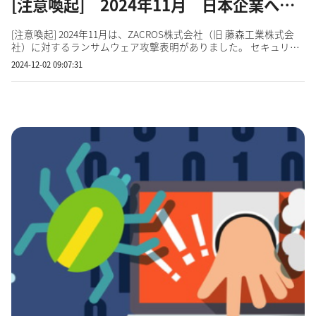
[注意喚起] 2024年11月 日本企業へのランサムウェア攻撃表明
[注意喚起] 2024年11月は、ZACROS株式会社（旧 藤森工業株式会
社）に対するランサムウェア攻撃表明がありました。 セキュリテ
ィに弱点があると取引先に迷惑をかけることにもなります。 有名
2024-12-02 09:07:31
企業・団体だけが狙われるわけではありません。ご注意くださ
い。 無料アカウントを登録して試してみましょう！ ステルスモ
ー...