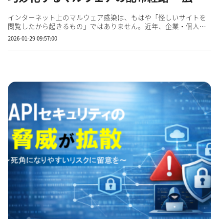
インターネット上のマルウェア感染は、もはや「怪しいサイトを
閲覧したから起きるもの」ではありません。近年、企業・個人を
問わず被害が拡大しているのが、正規の広告ネットワークや信頼
2026-01-29 09:57:00
されているWebサイトを経由してマルウェアを配布する攻撃手
法、いわゆる「マルバタイジング（Malvertising）」です。 マルバ
タイ...