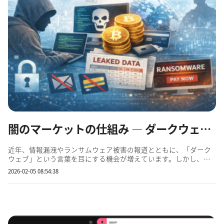
闇のマーケットの仕組み — ダークウェブ経済圏を理解する
近年、情報漏洩やランサムウェア被害の報道とともに、「ダーク
ウェブ」という言葉を耳にする機会が増えています。しかし、多
くの企業担当者にとって、ダークウェブは「よく分からないが危
2026-02-05 08:54:38
険そうな場所」という曖昧な認識に留まっているのではないでし
ょうか。 実際、ダークウェブは単なる匿名掲示板や犯罪者の集ま
り...