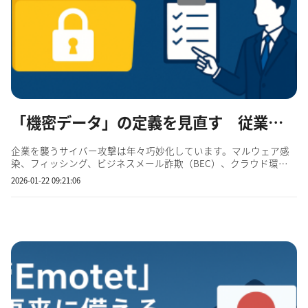
「機密データ」の定義を見直す 従業員が意識すべき情報の分類と取り扱い
企業を襲うサイバー攻撃は年々巧妙化しています。マルウェア感
染、フィッシング、ビジネスメール詐欺（BEC）、クラウド環境
の設定不備による漏洩——攻撃の入り口は増え続け、被害規模も拡
2026-01-22 09:21:06
大しています。こうした脅威の影響を最も強く受けるのが 「機密
データ」 です。しかし、多くの企業では「機密データ」...