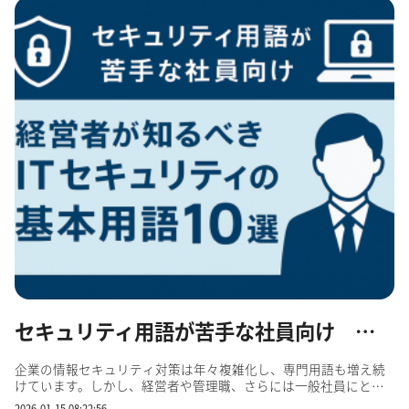
セキュリティ用語が苦手な社員向け 経営者が知るべきITセキュリティの基本用語10選
企業の情報セキュリティ対策は年々複雑化し、専門用語も増え続
けています。しかし、経営者や管理職、さらには一般社員にとっ
て「セキュリティ用語が難しすぎて理解できない」「担当者の説
2026-01-15 08:22:56