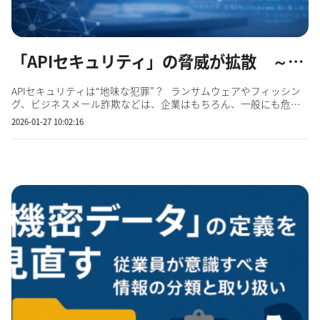
「APIセキュリティ」の脅威が拡散 ～死角になりやすいリスクに留意を～
APIセキュリティは“地味な犯罪”？ ランサムウェアやフィッシン
グ、ビジネスメール詐欺などは、企業はもちろん、一般にも危険
な存在であるという認識は広がっています。一方、「APIセキュリ
2026-01-27 10:02:16
ティ」はどうでしょうか？ APIという言葉が一般的でないことも
あってか、セキュリティに関心を持つ人の間で...