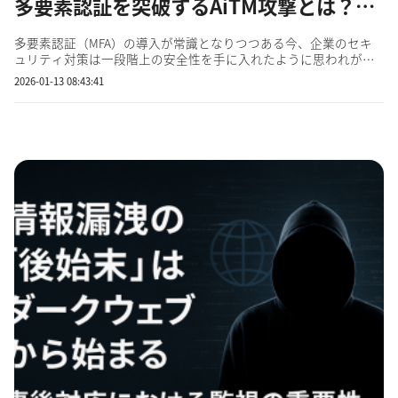
多要素認証を突破するAiTM攻撃とは？対策や仕組みをわかりやすく解説
多要素認証（MFA）の導入が常識となりつつある今、企業のセキ
ュリティ対策は一段階上の安全性を手に入れたように思われがち
です。しかし、こうした安心の前提を根底から覆す新たな攻撃手
2026-01-13 08:43:41
法が、広がり始めています。それがAiTM（Adversary-in-the-
Middle）攻撃です。 この攻撃は、ユーザーと正規サービスとの
通...