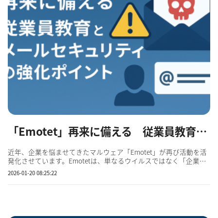
「Emotet」再来に備える 従業員教育とメールセキュリティの強化ポイント
近年、企業を悩ませてきたマルウェア「Emotet」が再び活動を活
発化させています。Emotetは、単なるウイルスではなく「企業内
のネットワークに深く侵入して情報を盗み、さらなる攻撃の足掛
2026-01-20 08:25:22
かりを作る」高度なマルウェアとして知られています。特に メー
ルを起点とする感染 が多いため、企業にとってメールセキュリテ
ィ...