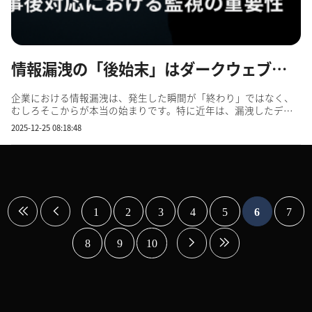
情報漏洩の「後始末」はダークウェブから始まる ～事後対応における監視の重要性～
企業における情報漏洩は、発生した瞬間が「終わり」ではなく、
むしろそこからが本当の始まりです。特に近年は、漏洩したデー
タの多くが ダークウェブ 上で取引され、サイバー犯罪者同士が二
2025-12-25 08:18:48
次利用・転売・悪用を繰り返すことで、被害が何か月、何年にも
わたって続くケースが増えています。 そのため、事故発生後の初
動...
1
2
3
4
5
6
7
8
9
10