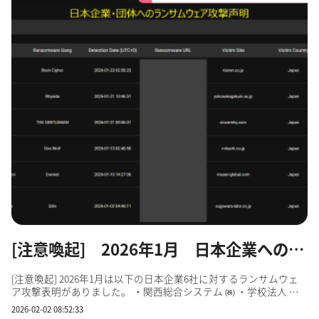
[注意喚起] 2026年1月 日本企業へのランサムウェア攻撃表明
[注意喚起] 2026年1月は以下の日本企業6社に対するランサムウェ
ア攻撃表明がありました。 ・関西総合システム ㈱ ・学校法人 横
須賀学院 ・㈱ シンシア ・ミタチ産業 ㈱ ・日産自動車 ㈱ ・㈱ 菅原
2026-02-02 08:52:33
研究所 セキュリティに弱点があると取引先に迷惑をかけることに