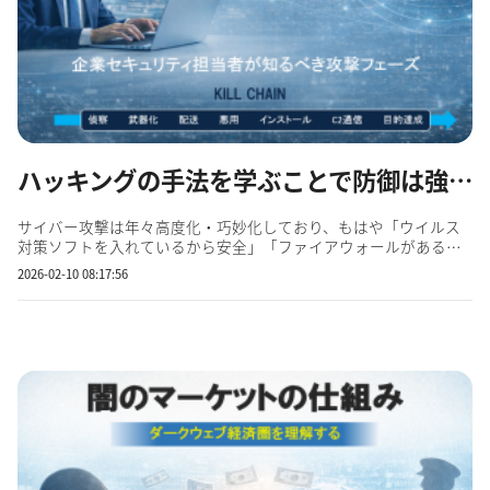
ハッキングの手法を学ぶことで防御は強くなる。 企業セキュリティ担当者が知るべき...
サイバー攻撃は年々高度化・巧妙化しており、もはや「ウイルス
対策ソフトを入れているから安全」「ファイアウォールがあるか
ら問題ない」といった単純な対策では企業を守り切れない時代に
2026-02-10 08:17:56
入りました。特に企業を狙う攻撃は、単発的・偶発的なものでは
なく、明確な目的と段階的なプロセスを持って実行されます。こ
うし...