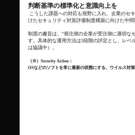
判断基準の標準化と意識向上を
こうした課題への対応も視野に入れ、企業のセ
けたセキュリティ対策評価制度構築に向けた中間
制度の趣旨は、“発注側の企業が受注側に適切な
す。具体的な運用方法は
5
段階の評定とし、レベ
は協議中）。
（※）
Security Action
：
OS
などのソフトを常に最新の状態にする、ウイルス対策