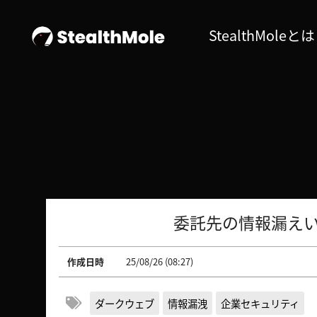
StealthMoleとは
委託先の情報漏えい
作成日時
25/08/26 (08:27)
ダークウェブ
情報漏洩
企業セキュリティ