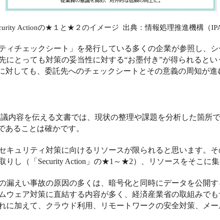
urity Action
の★１と★２のイメージ
出典：情報処理推進機構（
IP
ティチェックシート」を発行している多くの企業が参照し、シ
先にとっても対策の妥当性に対する“お墨付き”が得られるとい
”に対しても、委託先へのチェックシートとその意義の周知が進
議内容を伝える文書では、現状の整理や課題を分析した箇所で
つであることは確かです。
セキュリティ対策に向けるリソースが限られると思います。そ
取りし（「
Security Action
」の★
1
～★
2
）、リソースをそこに集
の漏えい事故の原因の多くは、暗号化と同時にデータを公開す
ムウェア対策に直結する内容が多く、経済産業省の取組みでも
れに加えて、クラウド利用、リモートワークの安全対策、メー