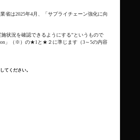
産業省は
2025
年
4
月、「サプライチェーン強化に向
施状況を確認できるようにする”というもので
ion
」（※）の★
1
と★２に準じます（
3
～
5
の内容
してください。