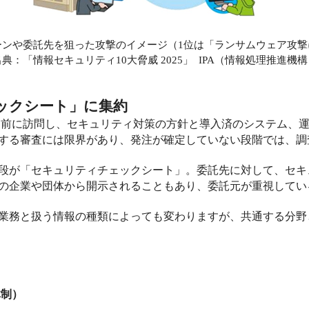
ーンや委託先を狙った攻撃のイメージ（
1
位は「ランサムウェア攻撃
出典：「情報セキュリティ
10
大脅威
2025
」
IPA
（情報処理推進機構
ックシート」に集約
約前に訪問し、セキュリティ対策の方針と導入済のシステム、
する審査には限界があり、発注が確定していない段階では、調
段が「セキュリティチェックシート」。委託先に対して、セキ
の企業や団体から開示されることもあり、委託元が重視してい
業務と扱う情報の種類によっても変わりますが、共通する分野
体制）