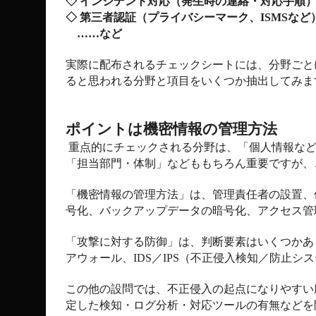
◇ インシデント対応（発生時の連絡・対応手順
◇ 第三者認証（プライバシーマーク、
ISMS
など
……など
実際に配布されるチェックシートには、分野ごと
ると思われる分野と項目をいくつか抽出してみま
ポイントは機密情報の管理方法
重点的にチェックされる分野は、「個人情報な
「担当部門・体制」などももちろん重要ですが、
「機密情報の管理方法」は、管理責任者の設置、
号化、バックアップデータの暗号化、アクセス管
「攻撃に対する防御」は、判断要素はいくつかあ
アウォール、
IDS
／
IPS
（不正侵入検知／防止シス
この他の設問では、不正侵入の起点になりやすい
定した検知・ログ分析・対応ツールの有無などを