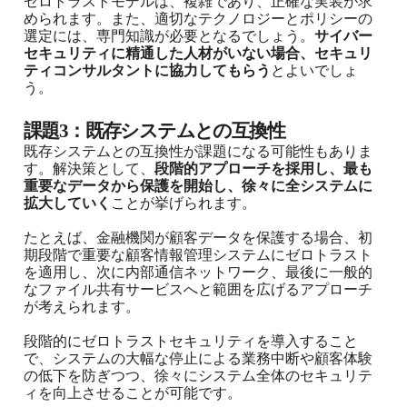
ゼロトラストモデルは、複雑であり、正確な実装が求
められます。また、適切なテクノロジーとポリシーの
選定には、専門知識が必要となるでしょう。
サイバー
セキュリティに精通した人材がいない場合、セキュリ
ティコンサルタントに協力してもらう
とよいでしょ
う。
課題3：既存システムとの互換性
既存システムとの互換性が課題になる可能性もありま
す。解決策として、
段階的アプローチを採用し、最も
重要なデータから保護を開始し、徐々に全システムに
拡大していく
ことが挙げられます。
たとえば、金融機関が顧客データを保護する場合、初
期段階で重要な顧客情報管理システムにゼロトラスト
を適用し、次に内部通信ネットワーク、最後に一般的
なファイル共有サービスへと範囲を広げるアプローチ
が考えられます。
段階的にゼロトラストセキュリティを導入すること
で、システムの大幅な停止による業務中断や顧客体験
の低下を防ぎつつ、徐々にシステム全体のセキュリテ
ィを向上させることが可能です。