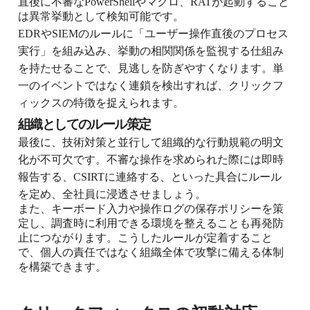
直後に不審なPowerShellやマクロ、RATが起動すること
は異常挙動として検知可能です。
EDRやSIEMのルールに「ユーザー操作直後のプロセス
実行」を組み込み、挙動の相関関係を監視する仕組み
を持たせることで、見逃しを防ぎやすくなります。単
一のイベントではなく連鎖を検出すれば、クリックフ
ィックスの特徴を捉えられます。
組織としてのルール策定
最後に、技術対策と並行して組織的な行動規範の明文
化が不可欠です。不審な操作を求められた際には即時
報告する、CSIRTに連絡する、といった具合にルール
を定め、全社員に浸透させましょう。
また、キーボード入力や操作ログの保存ポリシーを策
定し、調査時に利用できる環境を整えることも再発防
止につながります。こうしたルールが定着すること
で、個人の責任ではなく組織全体で攻撃に備える体制
を構築できます。