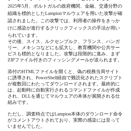
2025年5月、ポルトガルの政府機関、金融、交通分野の
組織を標的としたLampionマルウェアを用いた攻撃が確
認されました。この攻撃では、利用者の操作をきっか
けに感染が進行するクリックフィックスの手法が用い
られています。
その後、スイス、ルクセンブルク、フランス、ハンガ
リー、メキシコなどにも拡大し、教育機関や公共サー
ビスも標的となりました。攻撃は段階的に進み、まず
ZIPファイル付きのフィッシングメールが送られます。
添付のHTMLファイルを開くと、偽の税務当局サイト
に誘導され、PowerShell経由で難読化されたスクリプト
が複数回にわたってダウンロードされます。最終的に
は、起動時に自動実行されるコマンドファイルが作成
され、DLLを通じてマルウェアの本体が展開される仕
組みです。
ただし、調査時点ではLampion本体のダウンロード命令
がコメントアウトされており、実際の感染には至って
いませんでした。