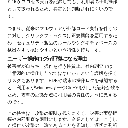
EDRがプロセス実行を記録しても、利用者の手動操作
として扱われるため、異常とは判断されにくいので
す。
つまり、従来のマルウェアが外部コード実行を伴うの
に対し、クリックフィックスは正規機能を悪用するた
め、セキュリティ製品のルールやシグネチャベースの
検出をすり抜けやすいという特性を持ちます。
ユーザー操作ログが証拠になる理由
被害者が自らキー操作を行う性質上、社内調査では
「意図的に操作したのではないか」という誤解を招く
リスクもあります。EDRや端末の操作ログを確認する
と、利用者がWindowsキーやCtrl+Vを押した記録が残る
ため、攻撃の証拠が逆に利用者の責任のように見える
のです。
この特性は、攻撃の痕跡が残りにくく、被害の実態把
握や内部調査を困難にします。企業としては、こうし
た操作が攻撃の一環であることを周知し、適切に判断