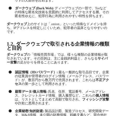
ットの大部分を占めます。
●
ダークウェブ
(Dark Web):
ディープウェブの一部で、
Tor
など
の特殊な匿名化技術を意図的に利用してアクセスする層。その
匿名性ゆえに、犯罪行為に利用されやすい特性を持ちます。
ダークウェブ
上のサイトは「
.onion
」といった特殊なドメインを持
ち、
IP
アドレスを特定しにくいため、犯罪者の温床となりやすいの
です。
1.2.
ダークウェブ
で取引される企業情報の種類
と目的
ダークウェブ
の「情報売買市場」では、様々な種類の企業情報が取
引されています。その目的は、主に金銭的利益と、さらなる
サイバ
ー攻撃
の足がかりを得ることにあります。
●
認証情報（
ID/
パスワード）
:
最も一般的な取引品目です。企業
の従業員や管理者のログイン情報（メールアドレス、パスワー
ド）が、数百円から数万円で売買されます。これらは
不正アク
セス
の第一歩として利用されます。
●
顧客データ
/
個人情報
:
氏名、住所、電話番号、メールアドレ
ス、クレジットカード情報、購入履歴など。これらの
個人情報
は、リストとしてまとめて高額で取引され、
フィッシング攻撃
や詐欺に悪用されます。
●
企業秘密
/
知的財産
:
製品設計図、製造プロセス、研究開発デー
タ、
M&A
情報、未公開の財務情報、戦略文書など。競合他社