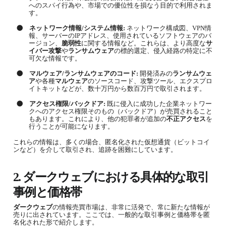
へのスパイ行為や、市場での優位性を損なう目的で利用されま
す。
●
ネットワーク情報
/
システム情報
:
ネットワーク構成図、
VPN
情
報、サーバーの
IP
アドレス、使用されているソフトウェアのバ
ージョン、
脆弱性
に関する情報など。これらは、より高度な
サ
イバー攻撃
や
ランサムウェア
の標的選定、侵入経路の特定に不
可欠な情報です。
●
マルウェア
/
ランサムウェアのコード
:
開発済みの
ランサムウェ
ア
や各種
マルウェア
のソースコード、攻撃ツール、エクスプロ
イトキットなどが、数十万円から数百万円で取引されます。
●
アクセス権限
/
バックドア
:
既に侵入に成功した企業ネットワー
クへのアクセス権限そのもの（バックドア）が売買されること
もあります。これにより、他の犯罪者が追加の
不正アクセス
を
行うことが可能になります。
これらの情報は、多くの場合、匿名化された仮想通貨（ビットコイ
ンなど）を介して取引され、追跡を困難にしています。
2.
ダークウェブ
における具体的な取引
事例と価格帯
ダークウェブ
の情報売買市場は、非常に活発で、常に新たな情報が
売りに出されています。ここでは、一般的な取引事例と価格帯を匿
名化された形で紹介します。