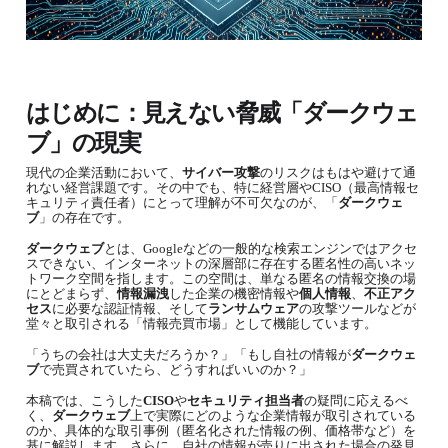
はじめに：見えない脅威「ダークウェ
ブ」の現実
現代の企業活動において、
サイバー攻撃
のリスクはもはや避けて通
れない経営課題です。その中でも、特に経営層や
CISO
（最高情報セ
キュリティ責任者）にとって理解が不可欠なのが、「
ダークウェ
ブ
」の存在です。
ダークウェブ
とは、
Google
などの一般的な検索エンジンではアクセ
スできない、インターネットの深層部に存在する匿名性の高いネッ
トワーク空間を指します。この空間は、単なる匿名の情報交換の場
にとどまらず、
情報漏洩
した企業の機密情報や
個人情報
、
不正アク
セス
に必要な認証情報、そして
ランサムウェア
の攻撃ツールなどが
堂々と取引される「情報売買市場」として機能しています。
「うちの会社は大丈夫だろうか？」「もし自社の情報が
ダークウェ
ブ
で売買されていたら、どうすればいいのか？」
本稿では、こうした
CISO
や
セキュリティ担当者
の疑問に応えるべ
く、
ダークウェブ
上で実際にどのような企業情報が取引されている
のか、具体的な取引事例（匿名化された情報の例、価格帯など）を
基に解説します。さらに、自社の情報が売りに出された場合の発見