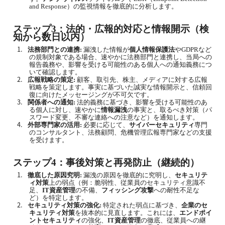
and Response
）の監視情報を徹底的に分析します。
ステップ
3
：法的・広報的対応と情報開示（検
知から数日以内）
1.
法務部門との連携
:
漏洩した情報が
個人情報保護法
や
GDPR
など
の規制対象である場合、速やかに法務部門と連携し、当局への
報告義務や、影響を受ける可能性のある個人への通知義務につ
いて確認します。
2.
広報戦略の策定
:
顧客、取引先、株主、メディアに対する広報
戦略を策定します。事実に基づいた誠実な情報開示と、信頼回
復に向けたメッセージングが不可欠です。
3.
関係者への通知
:
法的義務に基づき、影響を受ける可能性のあ
る個人に対し、速やかに
情報漏洩
の事実と、取るべき対策（パ
スワード変更、不審な連絡への注意など）を通知します。
4.
外部専門家の活用
:
必要に応じて、
サイバーセキュリティ
専門
のコンサルタント、法務顧問、危機管理広報専門家などの支援
を受けます。
ステップ
4
：事後対策と再発防止（継続的）
1.
徹底した原因究明
:
漏洩の原因を徹底的に究明し、
セキュリテ
ィ対策
上の弱点（例：脆弱性、従業員のセキュリティ意識不
足、
IT
資産管理
の不備、
フィッシング攻撃
への耐性不足な
ど）を特定します。
2.
セキュリティ対策の強化
:
特定された弱点に基づき、
企業のセ
キュリティ対策
を抜本的に見直します。これには、
エンドポイ
ントセキュリティ
の強化、
IT
資産管理
の徹底、従業員への継