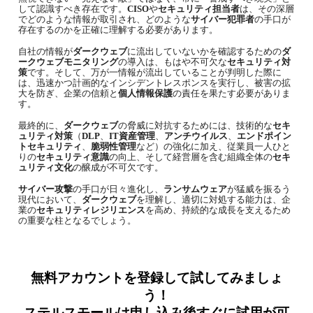
して認識すべき存在です。
CISO
や
セキュリティ担当者
は、その深層
でどのような情報が取引され、どのような
サイバー犯罪者
の手口が
存在するのかを正確に理解する必要があります。
自社の情報が
ダークウェブ
に流出していないかを確認するための
ダ
ークウェブモニタリング
の導入は、もはや不可欠な
セキュリティ対
策
です。そして、万が一情報が流出していることが判明した際に
は、迅速かつ計画的なインシデントレスポンスを実行し、被害の拡
大を防ぎ、企業の信頼と
個人情報保護
の責任を果たす必要がありま
す。
最終的に、
ダークウェブ
の脅威に対抗するためには、技術的な
セキ
ュリティ対策
（
DLP
、
IT
資産管理
、
アンチウイルス
、
エンドポイン
トセキュリティ
、
脆弱性管理
など）の強化に加え、従業員一人ひと
りの
セキュリティ意識
の向上、そして経営層を含む組織全体の
セキ
ュリティ文化
の醸成が不可欠です。
サイバー攻撃
の手口が日々進化し、
ランサムウェア
が猛威を振るう
現代において、
ダークウェブ
を理解し、適切に対処する能力は、企
業の
セキュリティレジリエンス
を高め、持続的な成長を支えるため
の重要な柱となるでしょう。
無料アカウントを登録して試してみましょ
う！
ステルスモール
は申し込み後すぐに試用が可