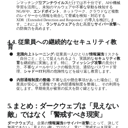
ンマッチング型
アンチウイルス
だけでは不十分です。
AI
や機械
学習を活用し、未知のマルウェアや不審な挙動を検知する
NGAV
や、
エンドポイント
、ネットワーク、クラウドなど複数
のレイヤーから情報を統合して脅威を検知・対応する
XDR
（
Extended Detection and Response
）の導入を検討しま
す。これにより、
ランサムウェア
を含む高度な
サイバー攻撃
へ
の防御力を高めます。
4.4.
従業員への継続的な
セキュリティ教
育
●
意識向上トレーニング
:
従業員一人ひとりが
情報漏洩
リスクを
「自分ごと」として捉えられるよう、実践的な
セキュリティ教
育
を継続的に実施します。特に、
フィッシング攻撃
の見分け
方、不審なメールやリンクの報告方法、適切なパスワード管
理、
シャドー
IT
利用の危険性などを繰り返し教育します。
●
内部通報制度の整備
:
不審な点や懸念事項があった場合に、従
業員が安心して通報できる内部通報制度を整備し、その利用を
促します。早期発見が被害の拡大を防ぐ鍵となります。
5.
まとめ：
ダークウェブ
は「見えない
敵」ではなく「警戒すべき現実」
ダークウェブ
は、企業の
情報漏洩
や
サイバー攻撃
にとって、決して
無視できない「見えない敵」ではなく、常に「警戒すべき現実」と