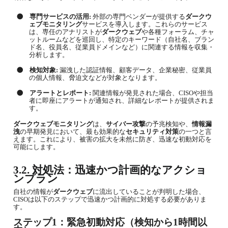
●
専門サービスの活用
:
外部の専門ベンダーが提供する
ダークウ
ェブモニタリング
サービスを導入します。これらのサービス
は、専任のアナリストが
ダークウェブ
や各種フォーラム、チャ
ットルームなどを巡回し、特定のキーワード（自社名、ブラン
ド名、役員名、従業員ドメインなど）に関連する情報を収集・
分析します。
●
検知対象
:
漏洩した認証情報、顧客データ、企業秘密、従業員
の個人情報、脅迫文などが対象となります。
●
アラートとレポート
:
関連情報が発見された場合、
CISO
や担当
者に即座にアラートが通知され、詳細なレポートが提供されま
す。
ダークウェブモニタリング
は、
サイバー攻撃
の予兆検知や、
情報漏
洩
の早期発見において、最も効果的な
セキュリティ対策
の一つと言
えます。これにより、被害の拡大を未然に防ぎ、迅速な初動対応を
可能にします。
3.2.
対処法：迅速かつ計画的なアクショ
ンプラン
自社の情報が
ダークウェブ
に流出していることが判明した場合、
CISO
は以下のステップで迅速かつ計画的に対処する必要がありま
す。
ステップ
1
：緊急初動対応（検知から
1
時間以