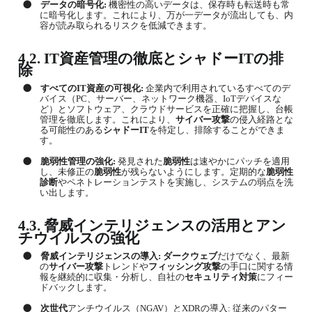
●
データの暗号化
:
機密性の高いデータは、保存時も転送時も常
に暗号化します。これにより、万が一データが流出しても、内
容が読み取られるリスクを低減できます。
4.2.
IT
資産管理
の徹底と
シャドー
IT
の排
除
●
すべての
IT
資産の可視化
:
企業内で利用されているすべてのデ
バイス（
PC
、サーバー、ネットワーク機器、
IoT
デバイスな
ど）とソフトウェア、クラウドサービスを正確に把握し、台帳
管理を徹底します。これにより、
サイバー攻撃
の侵入経路とな
る可能性のある
シャドー
IT
を特定し、排除することができま
す。
●
脆弱性管理の強化
:
発見された
脆弱性
は速やかにパッチを適用
し、未修正の
脆弱性
が残らないようにします。定期的な
脆弱性
診断
やペネトレーションテストを実施し、システムの弱点を洗
い出します。
4.3.
脅威インテリジェンスの活用と
アン
チウイルス
の強化
●
脅威インテリジェンスの導入
:
ダークウェブ
だけでなく、最新
の
サイバー攻撃
トレンドや
フィッシング攻撃
の手口に関する情
報を継続的に収集・分析し、自社の
セキュリティ対策
にフィー
ドバックします。
●
次世代
アンチウイルス（
NGAV
）と
XDR
の導入
:
従来のパター