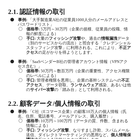
2.1.
認証情報の取引
●
事例
:
「大手製造業
A
社の従業員
1000
人分のメールアドレスと
パスワードリスト」
○
価格帯
:
5
万円～
30
万円（企業の規模、従業員の役職、情
報の鮮度による）
○
手口
:
大量の
フィッシング攻撃
や、過去の
情報漏洩
データ
（別のサービスからの流出）と照合する「クレデンシャル
スタッフィング攻撃」に利用される。これにより、
不正ア
クセス
の足がかりを得ようとします。
●
事例
:
「
SaaS
ベンダー
B
社の管理者アカウント情報（
VPN
アク
セス含む）」
○
価格帯
:
50
万円～数百万円（企業の重要性、アクセス権限
のレベルによる）
○
手口
:
管理者権限を悪用し、企業の基幹システムへの
不正
アクセス
、データ窃取、
ランサムウェア
感染、あるいは他
の
サイバー攻撃
の「踏み台」として利用される。
2.2.
顧客データ
/
個人情報の取引
●
事例
:
「
C
社（
E
コマース企業）の顧客
10
万人の個人情報（氏
名、住所、電話番号、メールアドレス、購入履歴）」
○
価格帯
:
10
万円～
100
万円（データの質、件数、含まれる
情報による）
○
手口
:
フィッシング攻撃
、なりすまし詐欺、スパムメール
送信、ダイレクトマーケティングの悪用など。
個人情報保