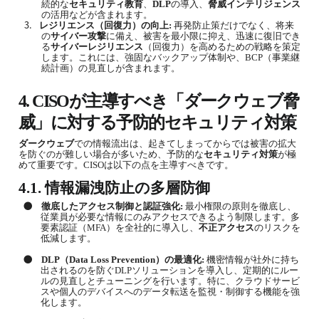
続的な
セキュリティ教育
、
DLP
の導入、
脅威インテリジェンス
の活用などが含まれます。
3.
レジリエンス（回復力）の向上
:
再発防止策だけでなく、将来
の
サイバー攻撃
に備え、被害を最小限に抑え、迅速に復旧でき
る
サイバーレジリエンス
（回復力）を高めるための戦略を策定
します。これには、強固なバックアップ体制や、
BCP
（事業継
続計画）の見直しが含まれます。
4. CISO
が主導すべき「
ダークウェブ
脅
威」に対する予防的
セキュリティ対策
ダークウェブ
での情報流出は、起きてしまってからでは被害の拡大
を防ぐのが難しい場合が多いため、予防的な
セキュリティ対策
が極
めて重要です。
CISO
は以下の点を主導すべきです。
4.1.
情報漏洩
防止の多層防御
●
徹底したアクセス制御と認証強化
:
最小権限の原則を徹底し、
従業員が必要な情報にのみアクセスできるよう制限します。多
要素認証（
MFA
）を全社的に導入し、
不正アクセス
のリスクを
低減します。
●
DLP
（
Data Loss Prevention
）の最適化
:
機密情報が社外に持ち
出されるのを防ぐ
DLP
ソリューションを導入し、定期的にルー
ルの見直しとチューニングを行います。特に、クラウドサービ
スや個人のデバイスへのデータ転送を監視・制御する機能を強
化します。