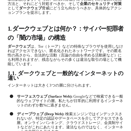
方法と、それにどう対処すべきか、そして
企業のセキュリティ対策
として
ダークウェブ
脅威にどう立ち向かうべきか、具体的なアクシ
ョンプランを提示します。
1.
ダークウェブ
とは何か？：サイバー犯罪者
の「闇の市場」の構造
ダークウェブ
は、
Tor
（トーア）などの特殊なブラウザを使用しなけ
ればアクセスできない、匿名化されたネットワークです。その匿名
性の高さから、合法的な活動（言論の自由を求める活動家など）に
も利用されますが、残念ながらその多くは違法な取引の場として機
能しています。
1.1.
ダークウェブ
と一般的なインターネットの
違い
インターネットは大きく
3
つの層に分けられます。
●
サーフェスウェブ
(Surface Web):
Google
などで検索できる一般
的なウェブサイトの層。私たちが日常的に利用するインターネ
ットのわずか数
%
に過ぎません。
●
ディープウェブ
(Deep Web):
検索エンジンではインデックスさ
れないが、特定の認証やデータベースを介してアクセスできる
層。オンラインバンキング、クラウドストレージ、会員制サイ
トなどがこれにあたります。違法なものではなく、インターネ