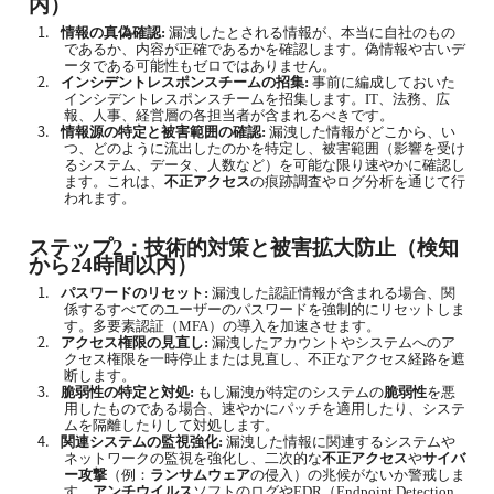
内）
1.
情報の真偽確認
:
漏洩したとされる情報が、本当に自社のもの
であるか、内容が正確であるかを確認します。偽情報や古いデ
ータである可能性もゼロではありません。
2.
インシデントレスポンスチームの招集
:
事前に編成しておいた
インシデントレスポンスチームを招集します。
IT
、法務、広
報、人事、経営層の各担当者が含まれるべきです。
3.
情報源の特定と被害範囲の確認
:
漏洩した情報がどこから、い
つ、どのように流出したのかを特定し、被害範囲（影響を受け
るシステム、データ、人数など）を可能な限り速やかに確認し
ます。これは、
不正アクセス
の痕跡調査やログ分析を通じて行
われます。
ステップ
2
：技術的対策と被害拡大防止（検知
から
24
時間以内）
1.
パスワードのリセット
:
漏洩した認証情報が含まれる場合、関
係するすべてのユーザーのパスワードを強制的にリセットしま
す。多要素認証（
MFA
）の導入を加速させます。
2.
アクセス権限の見直し
:
漏洩したアカウントやシステムへのア
クセス権限を一時停止または見直し、不正なアクセス経路を遮
断します。
3.
脆弱性の特定と対処
:
もし漏洩が特定のシステムの
脆弱性
を悪
用したものである場合、速やかにパッチを適用したり、システ
ムを隔離したりして対処します。
4.
関連システムの監視強化
:
漏洩した情報に関連するシステムや
ネットワークの監視を強化し、二次的な
不正アクセス
や
サイバ
ー攻撃
（例：
ランサムウェア
の侵入）の兆候がないか警戒しま
す。
アンチウイルス
ソフトのログや
EDR
（
Endpoint Detection