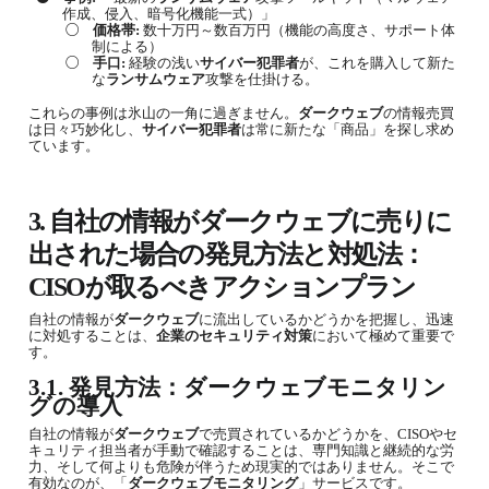
作成、侵入、暗号化機能一式）」
○
価格帯
:
数十万円～数百万円（機能の高度さ、サポート体
制による）
○
手口
:
経験の浅い
サイバー犯罪者
が、これを購入して新た
な
ランサムウェア
攻撃を仕掛ける。
これらの事例は氷山の一角に過ぎません。
ダークウェブ
の情報売買
は日々巧妙化し、
サイバー犯罪者
は常に新たな「商品」を探し求め
ています。
3.
自社の情報が
ダークウェブ
に売りに
出された場合の発見方法と対処法：
CISO
が取るべきアクションプラン
自社の情報が
ダークウェブ
に流出しているかどうかを把握し、迅速
に対処することは、
企業のセキュリティ対策
において極めて重要で
す。
3.1.
発見方法：
ダークウェブ
モニタリン
グの導入
自社の情報が
ダークウェブ
で売買されているかどうかを、
CISO
やセ
キュリティ担当者が手動で確認することは、専門知識と継続的な労
力、そして何よりも危険が伴うため現実的ではありません。そこで
有効なのが、「
ダークウェブモニタリング
」サービスです。