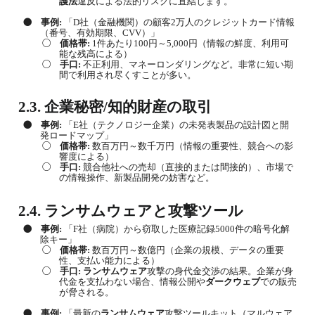
護法
違反による法的リスクに直結します。
●
事例
:
「
D
社（金融機関）の顧客
2
万人のクレジットカード情報
（番号、有効期限、
CVV
）」
○
価格帯
:
1
件あたり
100
円～
5,000
円（情報の鮮度、利用可
能な残高による）
○
手口
:
不正利用、マネーロンダリングなど。非常に短い期
間で利用され尽くすことが多い。
2.3.
企業秘密
/
知的財産の取引
●
事例
:
「
E
社（テクノロジー企業）の未発表製品の設計図と開
発ロードマップ」
○
価格帯
:
数百万円～数千万円（情報の重要性、競合への影
響度による）
○
手口
:
競合他社への売却（直接的または間接的）、市場で
の情報操作、新製品開発の妨害など。
2.4.
ランサムウェア
と攻撃ツール
●
事例
:
「
F
社（病院）から窃取した医療記録
5000
件の暗号化解
除キー」
○
価格帯
:
数百万円～数億円（企業の規模、データの重要
性、支払い能力による）
○
手口
:
ランサムウェア
攻撃の身代金交渉の結果。企業が身
代金を支払わない場合、情報公開や
ダークウェブ
での販売
が脅される。
●
事例
:
「最新の
ランサムウェア
攻撃ツールキット（マルウェア