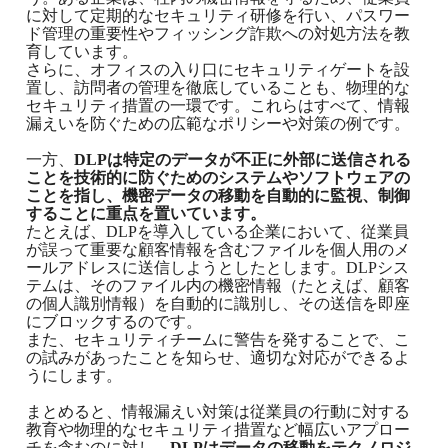
に対して定期的なセキュリティ研修を行い、パスワー
ド管理の重要性やフィッシング詐欺への対処方法を教
育しています。
さらに、オフィスの入り口にセキュリティゲートを設
置し、訪問者の管理を徹底していることも、物理的な
セキュリティ措置の一環です。これらはすべて、情報
漏えいを防ぐための広範なポリシーや対策の例です。
一方、
DLPは特定のデータが不正に外部に送信される
ことを技術的に防ぐためのシステムやソフトウェアの
ことを指し、機密データの移動を自動的に監視、制御
することに重点を置いています。
たとえば、DLPを導入している企業において、従業員
が誤って重要な顧客情報を含むファイルを個人用のメ
ールアドレスに送信しようとしたとします。DLPシス
テムは、そのファイル内の機密情報（たとえば、顧客
の個人識別情報）を自動的に識別し、その送信を即座
にブロックするのです。
また、セキュリティチームに警告を発することで、こ
の試みがあったことを知らせ、適切な対応ができるよ
うにします。
まとめると、情報漏えい対策は従業員の行動に対する
教育や物理的なセキュリティ措置など幅広いアプロー
チを含むのに対し、
DLPはデータの移動をテクノロジ