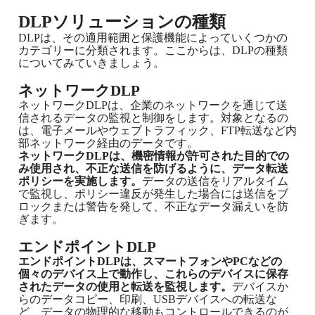
DLPソリューションの種類
DLPは、その適用範囲と保護機能によっていくつかの
カテゴリーに分類されます。ここからは、DLPの種類
についてみていきましょう。
ネットワークDLP
ネットワークDLPは、企業のネットワークを通じて送
信されるデータの監視と制御をします。対象となるの
は、電子メールやウェブトラフィック、FTP転送など内
部ネットワーク経由のデータです。
ネットワークDLPは、機密情報が許可された目的での
み使用され、不正な送信を防げるように、データ転送
ポリシーを実施します。
データの送信をリアルタイム
で監視し、ポリシー違反が発生した場合には送信をブ
ロックまたは警告を発して、不正なデータ漏えいを防
ぎます。
エンドポイントDLP
エンドポイントDLPは、スマートフォンやPCなどの
個々のデバイス上で動作し、これらのデバイスに保存
されたデータの使用と転送を監視します。
デバイスか
らのデータコピー、印刷、USBデバイスへの転送な
ど、データの物理的な移動もコントロールできるのが