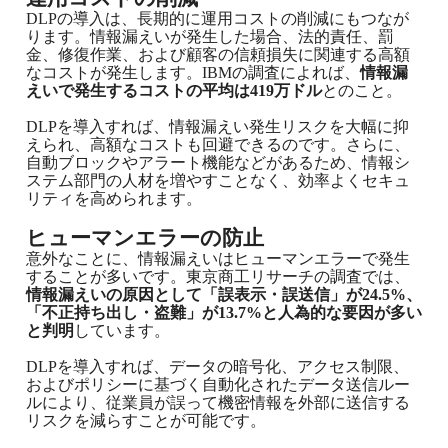
DLPの導入は、長期的に運用コストの削減にもつなが
ります。情報漏えいが発生した場合、法的責任、罰
金、修復作業、および顧客の信頼損失に関連する高額
なコストが発生します。
IBMの調査
によれば、
情報漏
えいで発生するコストの平均は419万ドル
とのこと。
DLPを導入すれば、情報漏えい発生リスクを大幅に抑
えられ、高額なコストも回避できるのです。さらに、
自動ブロックやアラート機能などがあるため、情報シ
ステム部門の人材を増やすことなく、効率よくセキュ
リティを高められます。
ヒューマンエラーの防止
意外なことに、情報漏えいはヒューマンエラーで発生
することが多いです。東京商工リサーチの調査では、
情報漏えいの原因として「誤表示・誤送信」が24.5%、
「不正持ち出し・盗難」が13.7%と人為的な要因が多い
と判明
しています。
DLPを導入すれば、データの暗号化、アクセス制限、
およびポリシーに基づく自動化されたデータ送信ルー
ルにより、従業員が誤って機密情報を外部に送信する
リスクを減らすことが可能です。