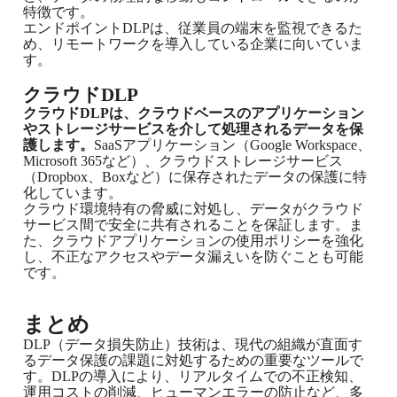
特徴です。
エンドポイントDLPは、従業員の端末を監視できるた
め、リモートワークを導入している企業に向いていま
す。
クラウドDLP
クラウドDLPは、クラウドベースのアプリケーション
やストレージサービスを介して処理されるデータを保
護します。
SaaSアプリケーション（Google Workspace、
Microsoft 365など）、クラウドストレージサービス
（Dropbox、Boxなど）に保存されたデータの保護に特
化しています。
クラウド環境特有の脅威に対処し、データがクラウド
サービス間で安全に共有されることを保証します。ま
た、クラウドアプリケーションの使用ポリシーを強化
し、不正なアクセスやデータ漏えいを防ぐことも可能
です。
まとめ
DLP（データ損失防止）技術は、現代の組織が直面す
るデータ保護の課題に対処するための重要なツールで
す。DLPの導入により、リアルタイムでの不正検知、
運用コストの削減、ヒューマンエラーの防止など、多