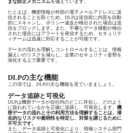
まな防止メカニズム
を備えています。
たとえば、機密情報が外部の電子メールアドレスに送
信されることを防ぐため、DLPは送信前に内容を自動
的にスキャンし、ポリシー違反が検出された場合は送
信をブロックします。また、不審なデータ移動が検出
された場合にはアラートを発信するため、セキュリテ
ィチームは迅速に対応することが可能です。
データの流れを理解しコントロールすることは、情報
漏えいのリスクを減らし、企業のセキュリティ姿勢を
強化する上で重要です。
DLPの主な機能
この項では、DLPの主な機能を見ていきましょう。
データ追跡と可視化
DLPは機密データが自社内のどこに存在し、どのよう
に扱われているかを正確に追跡し、可視化します。
機
密データの流れとその利用方法を理解することは、潜
在的なリスクや脆弱性を特定し、対策を講じるために
不可欠です。
また、データ追跡と可視化により、情報システム部門