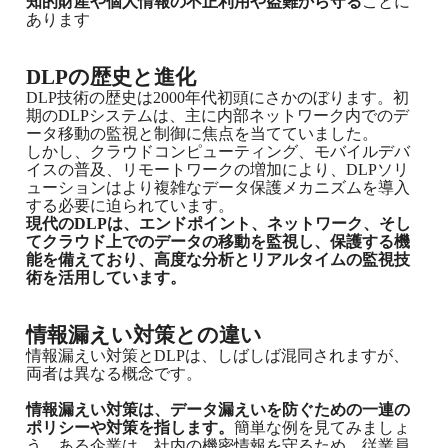
知的財産や個人情報の不正利用や盗難から守る
ことに
あります
DLPの歴史と進化
DLP技術の歴史は2000年代初頭にさかのぼります。初
期のDLPシステムは、主に内部ネットワーク内でのデ
ータ移動の監視と制御に焦点を当てていました。
しかし、クラウドコンピューティング、モバイルデバ
イスの普及、リモートワークの増加により、DLPソリ
ューションはより複雑なデータ保護メカニズムを導入
する必要に迫られています。
現代のDLPは、エンドポイント、ネットワーク、そし
てクラウド上でのデータの移動を監視し、保護する機
能を備えており、高度な分析とリアルタイムの監視技
術を活用しています。
情報漏えい対策との違い
情報漏えい対策とDLPは、しばしば混同されますが、
両者は異なる概念です。
情報漏えい対策は、データ漏えいを防ぐための一連の
ポリシーや対策を指します。
簡単な例を見てみましょ
う。ある企業は、社内の機密情報を守るため、従業員