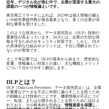
近年、デジタル化が進む中で、企業が直面する最大の
課題の一つが情報漏えいです。
東京商工リサーチによれば、2023年は個人情報の漏え
いや紛失事故件数が過去最多となり、多くの企業が深
刻な被害を受けました。
このような状況から、データ損失防止（DLP）技術の
重要性が高まっています。DLPとは、企業の大切な情
報を守るためのセキュリティ対策です。しかし、DLP
の具体的な仕組みやメリットは、十分に理解されてい
ないのが実情です。
そこで本記事では、DLPの基本から始まり、歴史的な
変遷、情報漏えい対策との違い、主な機能とメリット
について分かりやすく解説します。
DLPとは？
DLP（Data Loss Prevention：データ損失防止）は、企業
が重要なデータを不正に外部に漏らすことを防ぐため
の戦略および技術のことです。機密情報が不正にコピ
ー、転送、または公開されることを防ぐために設計さ
れており、その根本的な目的は、
情報資産を保護し、