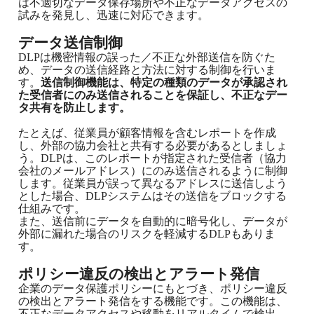
は不適切なデータ保存場所や不正なデータアクセスの
試みを発見し、迅速に対応できます。
データ送信制御
DLPは機密情報の誤った／不正な外部送信を防ぐた
め、データの送信経路と方法に対する制御を行いま
す。
送信制御機能は、特定の種類のデータが承認され
た受信者にのみ送信されることを保証し、不正なデー
タ共有を防止します。
たとえば、従業員が顧客情報を含むレポートを作成
し、外部の協力会社と共有する必要があるとしましょ
う。DLPは、このレポートが指定された受信者（協力
会社のメールアドレス）にのみ送信されるように制御
します。従業員が誤って異なるアドレスに送信しよう
とした場合、DLPシステムはその送信をブロックする
仕組みです。
また、送信前にデータを自動的に暗号化し、データが
外部に漏れた場合のリスクを軽減するDLPもありま
す。
ポリシー違反の検出とアラート発信
企業のデータ保護ポリシーにもとづき、ポリシー違反
の検出とアラート発信をする機能です。この機能は、
不正なデータアクセスや移動をリアルタイムで検出