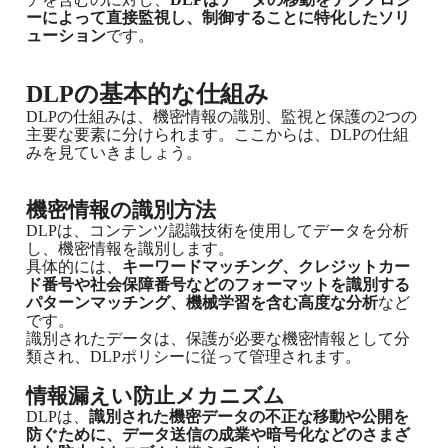
ーによって直接監視し、制御することに特化したソリ
ューション
です。
DLPの基本的な仕組み
DLPの仕組みは、機密情報の識別、監視と保護の2つの
主要な要素に分けられます。ここからは、DLPの仕組
みを見ていきましょう。
機密情報の識別方法
DLP
は、コンテンツ認識技術を使用してデータを分析
し、機密情報を識別します。
具体的には、
キーワードマッチング、クレジットカー
ド番号や社会保障番号などのフォーマットを識別する
パターンマッチング、機械学習を含む高度な分析
など
です。
識別されたデータは、保護が必要な機密情報として分
類され、DLPポリシーに従って管理されます。
情報漏えい防止メカニズム
DLPは、
識別された機密データの不正な移動や公開を
防ぐために、データ送信の成業や暗号化などのさまざ