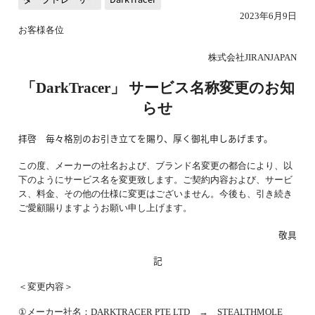
2023
年
6
月
9
日
お客様各位
株式会社
JIRANJAPAN
「
DarkTracer
」 サービス名称変更のお知
らせ
拝啓 毎々格別のお引き立てを賜り、厚く御礼申しあげます。
この度、メーカーの社名および、ブランド名変更の都合により、以
下のようにサービス名を変更致します。ご契約内容および、サービ
ス、料金、その他の仕様に変更はございません。今後も、引き続き
ご愛顧賜りますようお願い申し上げます。
敬具
記
＜変更内容＞
①
メーカー社名：
DARKTRACER PTE LTD
→
STEALTHMOLE