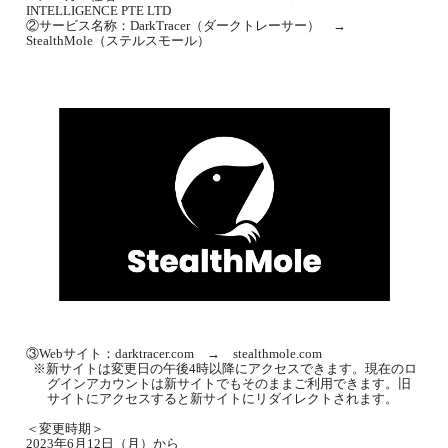
INTELLIGENCE PTE LTD
②サービス名称：
DarkTracer
（ダークトレーサー）
→
StealthMole
（ステルスモール）
③
Web
サイト：
darktracer.com
→
stealthmole.com
※
新サイトは変更日の午後
4
時以降にアクセスできます。現在のロ
グインアカウントは新サイトでもそのままご利用できます。旧
サイトにアクセスすると新サイトにリダイレクトされます。
＜変更時期＞
2023
年
6
月
12
日（月）から