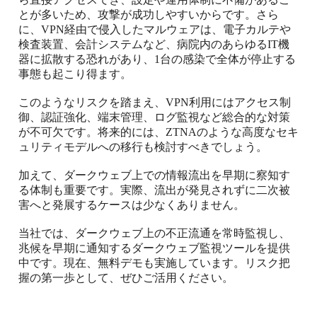
とが多いため、攻撃が成功しやすいからです。さら
に、VPN経由で侵入したマルウェアは、電子カルテや
検査装置、会計システムなど、病院内のあらゆるIT機
器に拡散する恐れがあり、1台の感染で全体が停止する
事態も起こり得ます。
このようなリスクを踏まえ、VPN利用にはアクセス制
御、認証強化、端末管理、ログ監視など総合的な対策
が不可欠です。将来的には、ZTNAのような高度なセキ
ュリティモデルへの移行も検討すべきでしょう。
加えて、ダークウェブ上での情報流出を早期に察知す
る体制も重要です。実際、流出が発見されずに二次被
害へと発展するケースは少なくありません。
当社では、ダークウェブ上の不正流通を常時監視し、
兆候を早期に通知するダークウェブ監視ツールを提供
中です。現在、無料デモも実施しています。リスク把
握の第一歩として、ぜひご活用ください。