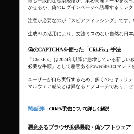
最も一般的な感染経路が、業務関連メールを装っ
かせるか、偽のログインページへ誘導するリンク
注意が必要なのが「スピアフィッシング」です。
生成
AI
の活用により、文法ミスのない自然な日本
偽の
CAPTCHA
を使った「
ClickFix
」手法
「
ClickFix
」は
2024
年以降に急増している新しい
必要な手順」として悪意ある
PowerShell
コマンド
ユーザーが自ら実行するため、多くのセキュリテ
マルウェア感染とは異なるアプローチであり、セ
関連記事：
ClickFix
手法について詳しく解説
悪意あるブラウザ拡張機能・偽ソフトウェア