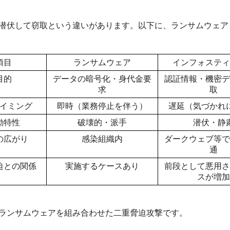
潜伏して窃取という違いがあります。以下に、ランサムウェア
項目
ランサムウェア
インフォスティ
目的
データの暗号化・身代金要
認証情報・機密デ
求
取
イミング
即時（業務停止を伴う）
遅延（気づかれ
動特性
破壊的・派手
潜伏・静
の広がり
感染組織内
ダークウェブ等で
通
迫との関係
実施するケースあり
前段として悪用さ
スが増加
ランサムウェアを組み合わせた二重脅迫攻撃です。