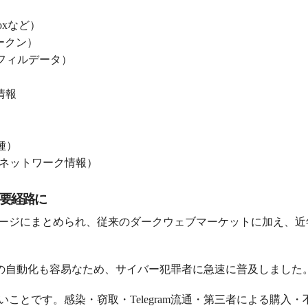
ox
など）
ークン）
フィルデータ）
情報
種）
ネットワーク情報）
要経路に
ージにまとめられ、従来のダークウェブマーケットに加え、近
の自動化も容易なため、サイバー犯罪者に急速に普及しました
いことです。感染・窃取・
Telegram
流通・第三者による購入・