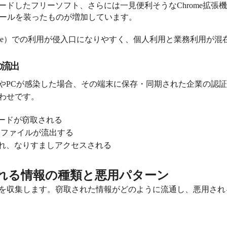
ードしたフリーソフト、さらには一見便利そうな
Chrome
拡張機
ールを装ったものが増加しています。
e
）での利用が侵入口になりやすく、個人利用と業務利用が混
の流出
や
PC
が感染した場合、その端末に保存・同期された企業の認証
わせです。
ードが窃取される
務ファイルが流出する
れ、なりすましアクセスされる
れる情報の種類と悪用パターン
を収集します。窃取された情報がどのように流通し、悪用され