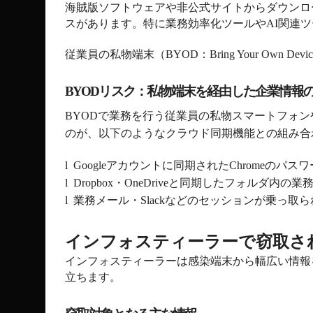
海賊版ソフトウェアや非公式サイトからダウンロ
スがあります。特に業務効率化ツールや
AI
関連ツ
従業員の私物端末（
BYOD
：
Bring Your Own Devic
BYOD
リスク：私物端末を経由した企業情報
BYOD
で業務を行う従業員の私物スマートフォン
のが、以下のようなクラウド同期機能との組み合
l
Google
アカウントに同期された
Chrome
のパスワ
l
Dropbox
・
OneDrive
と同期したフォルダ内の業
l
業務メール・
Slack
などのセッションが乗っ取ら
インフォスティーラーで窃取さ
インフォスティーラーは感染端末から幅広い情報
立ちます。