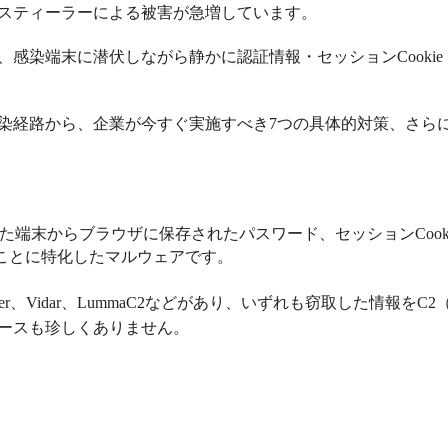
スティーラーによる被害が急増しています。
、感染端末に潜伏しながら静かに認証情報・セッション
Cookie
染経路から、企業が今すぐ実施すべき
7
つの具体的対策、さら
た端末からブラウザに保存されたパスワード、セッション
Cook
ことに特化したマルウェアです。
er
、
Vidar
、
LummaC2
などがあり、いずれも窃取した情報を
C2
ースも珍しくありません。