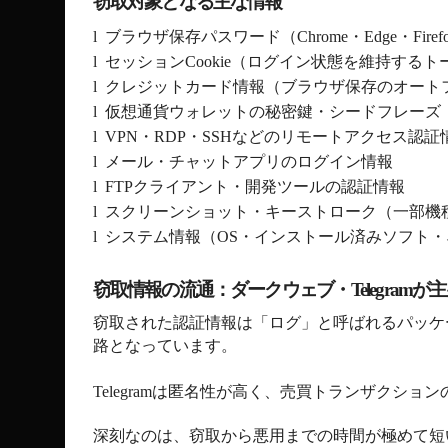
窃取対象となる主な情報
l
ブラウザ保存パスワード（
Chrome
・
Edge
・
Firef
l
セッション
Cookie
（ログイン状態を維持するト
l
クレジットカード情報（ブラウザ保存のオート
l
仮想通貨ウォレットの秘密鍵・シードフレーズ
l
VPN
・
RDP
・
SSH
などのリモートアクセス認証
l
メール・チャットアプリのログイン情報
l
FTP
クライアント・開発ツールの認証情報
l
スクリーンショット・キーストローク（一部機
l
システム情報（
OS
・インストール済みソフト・
窃取情報の流通：ダークウェブ・
Telegram
が主
窃取された認証情報は「ログ」と呼ばれるパッケ
路となっています。
Telegram
は匿名性が高く、売買トランザクション
深刻なのは、窃取から悪用までの時間が極めて短